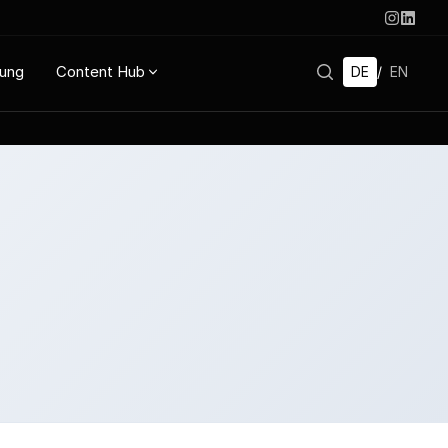
rung
Content Hub
DE
/
EN