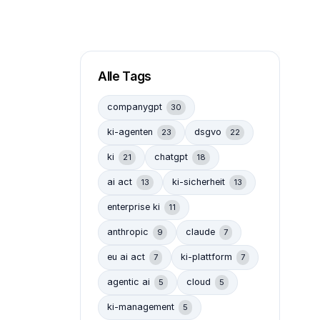
Alle Tags
companygpt
30
ki-agenten
dsgvo
23
22
ki
chatgpt
21
18
ai act
ki-sicherheit
13
13
enterprise ki
11
anthropic
claude
9
7
eu ai act
ki-plattform
7
7
agentic ai
cloud
5
5
ki-management
5