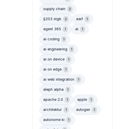
supply chain
2
§203 stgb
aaif
2
1
agent 365
ai
1
1
ai coding
1
ai engineering
1
ai on device
1
ai on edge
1
ai web integration
1
aleph alpha
1
apache 2.0
apple
1
1
architektur
autogen
1
1
autonome ki
1