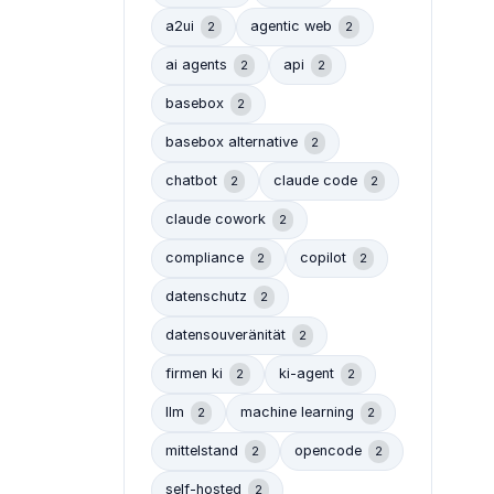
a2ui
agentic web
2
2
ai agents
api
2
2
basebox
2
basebox alternative
2
chatbot
claude code
2
2
claude cowork
2
compliance
copilot
2
2
datenschutz
2
datensouveränität
2
firmen ki
ki-agent
2
2
llm
machine learning
2
2
mittelstand
opencode
2
2
self-hosted
2