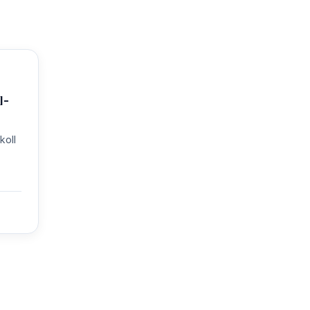
I-
koll