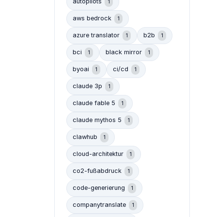
autopilots
1
aws bedrock
1
azure translator
b2b
1
1
bci
black mirror
1
1
byoai
ci/cd
1
1
claude 3p
1
claude fable 5
1
claude mythos 5
1
clawhub
1
cloud-architektur
1
co2-fußabdruck
1
code-generierung
1
companytranslate
1