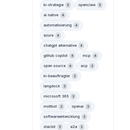
ki-strategie
openclaw
5
5
ai native
4
automatisierung
4
azure
4
chatgpt alternative
4
github copilot
mcp
4
4
open source
acp
4
3
ki-beauftragter
3
langdock
3
microsoft 365
3
moltbot
openai
3
3
softwareentwicklung
3
stackit
a2a
3
2