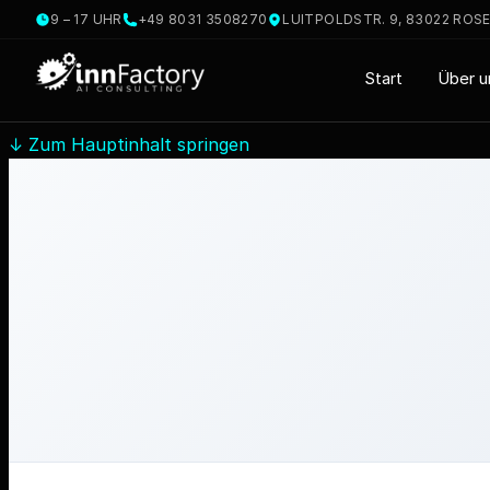
9 – 17 UHR
+49 8031 3508270
LUITPOLDSTR. 9, 83022 ROS
Start
Über u
↓
Zum Hauptinhalt springen