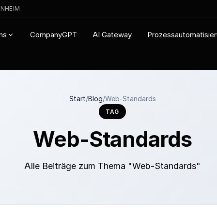
ENHEIM
CompanyGPT
AI Gateway
Prozessautomatisie
ns
Start
/
Blog
/
Web-Standards
TAG
Web-Standards
Alle Beiträge zum Thema "Web-Standards"