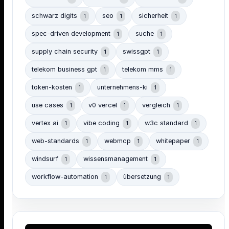
schwarz digits
seo
sicherheit
1
1
1
spec-driven development
suche
1
1
supply chain security
swissgpt
1
1
telekom business gpt
telekom mms
1
1
token-kosten
unternehmens-ki
1
1
use cases
v0 vercel
vergleich
1
1
1
vertex ai
vibe coding
w3c standard
1
1
1
web-standards
webmcp
whitepaper
1
1
1
windsurf
wissensmanagement
1
1
workflow-automation
übersetzung
1
1