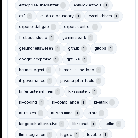
enterprise übersetzer
entwicklertools
1
1
es³
eu data boundary
event-driven
1
1
1
exponential gap
export control
1
1
firebase studio
gemini spark
1
1
gesundheitswesen
github
gitops
1
1
1
google deepmind
gpt-5.6
1
1
hermes agent
human-in-the-loop
1
1
it-governance
javascript ai tools
1
1
ki für unternehmen
ki-assistent
1
1
ki-coding
ki-compliance
ki-ethik
1
1
1
ki-risiken
ki-schulung
klinik
1
1
1
langdock alternative
librechat
litellm
1
1
1
llm integration
logicc
lovable
1
1
1