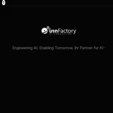
↑
Engineering AI. Enabling Tomorrow. Ihr Partner für KI-
Strategie, KI-Compliance und KI-Schulungen.
VERFÜGBARE KI-MODELLE
GPT
Claude
Gemini
Llama
Mistral
DeepSeek
Qwen
GLM
+6 mehr
innFactory AI Consulting GmbH
Luitpoldstr. 9, 83022 Rosenheim