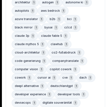
architektur
autogen
autonome ki
1
1
1
autopilots
aws bedrock
1
1
azure translator
b2b
bci
1
1
1
black mirror
byoai
ci/cd
1
1
1
claude 3p
claude fable 5
1
1
claude mythos 5
clawhub
1
1
cloud-architektur
co2-fußabdruck
1
1
code-generierung
companytranslate
1
1
computer vision
copilot cowork
1
1
cowork
cursor ai
cve
dach
1
1
1
1
deepl alternative
deutschlandgpt
1
1
developer experience
developer tools
1
1
devsecops
digitale souveränität
1
1