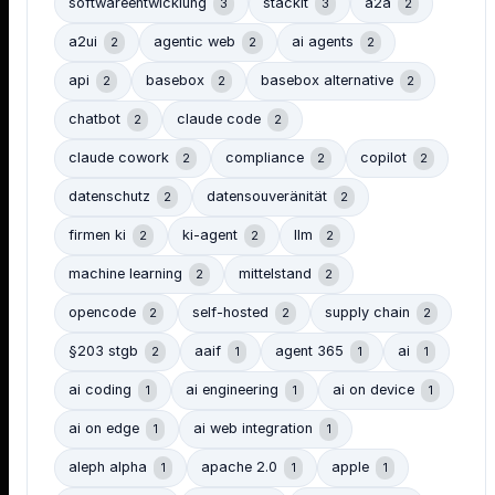
softwareentwicklung
stackit
a2a
3
3
2
a2ui
agentic web
ai agents
2
2
2
api
basebox
basebox alternative
2
2
2
chatbot
claude code
2
2
claude cowork
compliance
copilot
2
2
2
datenschutz
datensouveränität
2
2
firmen ki
ki-agent
llm
2
2
2
machine learning
mittelstand
2
2
opencode
self-hosted
supply chain
2
2
2
§203 stgb
aaif
agent 365
ai
2
1
1
1
ai coding
ai engineering
ai on device
1
1
1
ai on edge
ai web integration
1
1
aleph alpha
apache 2.0
apple
1
1
1