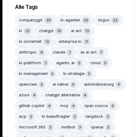
Alle Tags
companygpt
ki-agenten
dsgvo
30
23
22
ki
chatgpt
ai act
21
18
13
ki-sicherheit
enterprise ki
13
11
anthropic
claude
eu ai act
9
7
7
ki-plattform
agentic ai
cloud
7
5
5
ki-management
ki-strategie
5
5
openclaw
ai native
automatisierung
5
4
4
azure
chatgpt alternative
4
4
github copilot
mcp
open source
4
4
4
acp
ki-beauftragter
langdock
3
3
3
microsoft 365
moltbot
openai
3
3
3