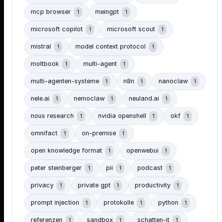
mcp browser
meingpt
1
1
microsoft copilot
microsoft scout
1
1
mistral
model context protocol
1
1
moltbook
multi-agent
1
1
multi-agenten-systeme
n8n
nanoclaw
1
1
1
nele.ai
nemoclaw
neuland.ai
1
1
1
nous research
nvidia openshell
okf
1
1
1
omnifact
on-premise
1
1
open knowledge format
openwebui
1
1
peter steinberger
pii
podcast
1
1
1
privacy
private gpt
productivity
1
1
1
prompt injection
protokolle
python
1
1
1
referenzen
sandbox
schatten-it
1
1
1