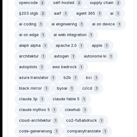
opencode
self-hosted
supply chain
2
2
2
§203 stgb
aaif
agent 365
ai
2
1
1
1
ai coding
ai engineering
ai on device
1
1
1
ai on edge
ai web integration
1
1
aleph alpha
apache 2.0
apple
1
1
1
architektur
autogen
autonome ki
1
1
1
autopilots
aws bedrock
1
1
azure translator
b2b
bci
1
1
1
black mirror
byoai
ci/cd
1
1
1
claude 3p
claude fable 5
1
1
claude mythos 5
clawhub
1
1
cloud-architektur
co2-fußabdruck
1
1
code-generierung
companytranslate
1
1