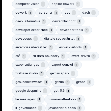
computer vision
copilot cowork
1
1
cowork
cursor ai
cve
dach
1
1
1
1
deepl alternative
deutschlandgpt
1
1
developer experience
developer tools
1
1
devsecops
digitale souveränität
1
1
enterprise übersetzer
entwicklertools
1
1
es³
eu data boundary
event-driven
1
1
1
exponential gap
export control
1
1
firebase studio
gemini spark
1
1
gesundheitswesen
github
gitops
1
1
1
google deepmind
gpt-5.6
1
1
hermes agent
human-in-the-loop
1
1
it-governance
javascript ai tools
1
1