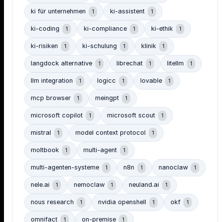
ki für unternehmen
ki-assistent
1
1
ki-coding
ki-compliance
ki-ethik
1
1
1
ki-risiken
ki-schulung
klinik
1
1
1
langdock alternative
librechat
litellm
1
1
1
llm integration
logicc
lovable
1
1
1
mcp browser
meingpt
1
1
microsoft copilot
microsoft scout
1
1
mistral
model context protocol
1
1
moltbook
multi-agent
1
1
multi-agenten-systeme
n8n
nanoclaw
1
1
1
nele.ai
nemoclaw
neuland.ai
1
1
1
nous research
nvidia openshell
okf
1
1
1
omnifact
on-premise
1
1