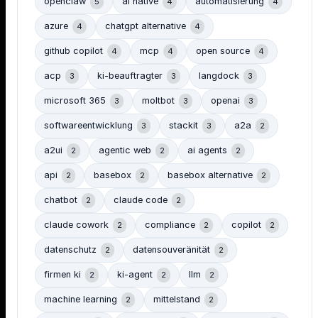
openclaw
ai native
automatisierung
5
4
4
azure
chatgpt alternative
4
4
github copilot
mcp
open source
4
4
4
acp
ki-beauftragter
langdock
3
3
3
microsoft 365
moltbot
openai
3
3
3
softwareentwicklung
stackit
a2a
3
3
2
a2ui
agentic web
ai agents
2
2
2
api
basebox
basebox alternative
2
2
2
chatbot
claude code
2
2
claude cowork
compliance
copilot
2
2
2
datenschutz
datensouveränität
2
2
firmen ki
ki-agent
llm
2
2
2
machine learning
mittelstand
2
2