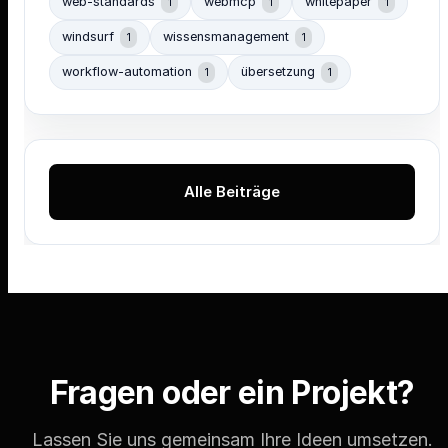
web-standards
webmcp
whitepaper
1
1
1
windsurf
wissensmanagement
1
1
workflow-automation
übersetzung
1
1
Alle Beiträge
Fragen oder ein Projekt?
Lassen Sie uns gemeinsam Ihre Ideen umsetzen.