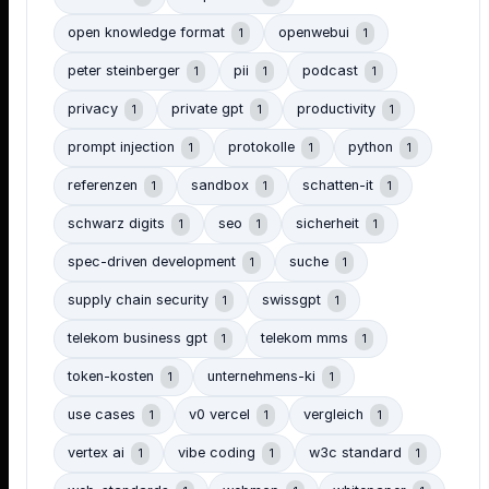
open knowledge format
openwebui
1
1
peter steinberger
pii
podcast
1
1
1
privacy
private gpt
productivity
1
1
1
prompt injection
protokolle
python
1
1
1
referenzen
sandbox
schatten-it
1
1
1
schwarz digits
seo
sicherheit
1
1
1
spec-driven development
suche
1
1
supply chain security
swissgpt
1
1
telekom business gpt
telekom mms
1
1
token-kosten
unternehmens-ki
1
1
use cases
v0 vercel
vergleich
1
1
1
vertex ai
vibe coding
w3c standard
1
1
1