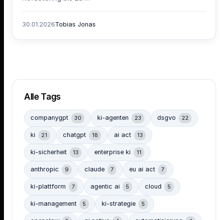
30.01.2026
Tobias Jonas
Alle Tags
companygpt
ki-agenten
dsgvo
30
23
22
ki
chatgpt
ai act
21
18
13
ki-sicherheit
enterprise ki
13
11
anthropic
claude
eu ai act
9
7
7
ki-plattform
agentic ai
cloud
7
5
5
ki-management
ki-strategie
5
5