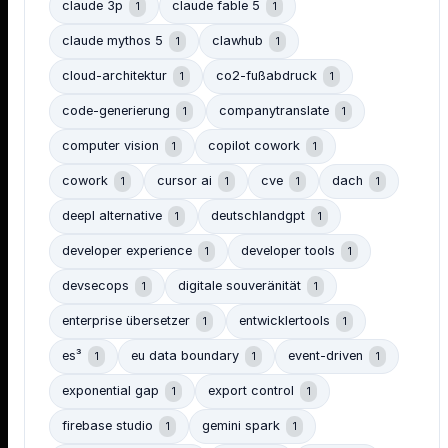
claude 3p
claude fable 5
1
1
claude mythos 5
clawhub
1
1
cloud-architektur
co2-fußabdruck
1
1
code-generierung
companytranslate
1
1
computer vision
copilot cowork
1
1
cowork
cursor ai
cve
dach
1
1
1
1
deepl alternative
deutschlandgpt
1
1
developer experience
developer tools
1
1
devsecops
digitale souveränität
1
1
enterprise übersetzer
entwicklertools
1
1
es³
eu data boundary
event-driven
1
1
1
exponential gap
export control
1
1
firebase studio
gemini spark
1
1