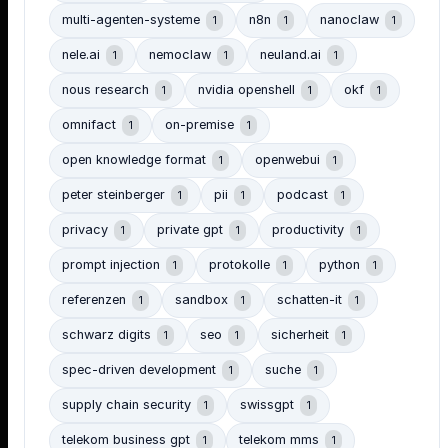
multi-agenten-systeme
n8n
nanoclaw
1
1
1
nele.ai
nemoclaw
neuland.ai
1
1
1
nous research
nvidia openshell
okf
1
1
1
omnifact
on-premise
1
1
open knowledge format
openwebui
1
1
peter steinberger
pii
podcast
1
1
1
privacy
private gpt
productivity
1
1
1
prompt injection
protokolle
python
1
1
1
referenzen
sandbox
schatten-it
1
1
1
schwarz digits
seo
sicherheit
1
1
1
spec-driven development
suche
1
1
supply chain security
swissgpt
1
1
telekom business gpt
telekom mms
1
1