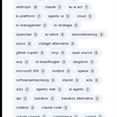
anthropic
claude
eu ai act
9
7
7
ki-plattform
agentic ai
cloud
7
5
5
ki-management
ki-strategie
5
5
openclaw
ai native
automatisierung
5
4
4
azure
chatgpt alternative
4
4
github copilot
mcp
open source
4
4
4
acp
ki-beauftragter
langdock
3
3
3
microsoft 365
moltbot
openai
3
3
3
softwareentwicklung
stackit
a2a
3
3
2
a2ui
agentic web
ai agents
2
2
2
api
basebox
basebox alternative
2
2
2
chatbot
claude code
2
2
claude cowork
compliance
copilot
2
2
2