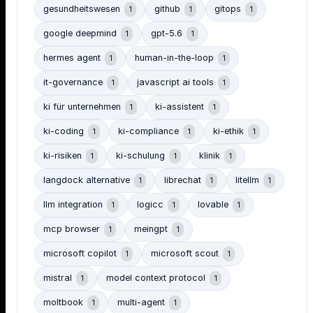
gesundheitswesen
github
gitops
1
1
1
google deepmind
gpt-5.6
1
1
hermes agent
human-in-the-loop
1
1
it-governance
javascript ai tools
1
1
ki für unternehmen
ki-assistent
1
1
ki-coding
ki-compliance
ki-ethik
1
1
1
ki-risiken
ki-schulung
klinik
1
1
1
langdock alternative
librechat
litellm
1
1
1
llm integration
logicc
lovable
1
1
1
mcp browser
meingpt
1
1
microsoft copilot
microsoft scout
1
1
mistral
model context protocol
1
1
moltbook
multi-agent
1
1