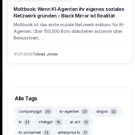
Moltbook: Wenn KI-Agenten ihr eigenes soziales
Netzwerk gründen – Black Mirror ist Realität
Moltbook ist das erste soziale Netzwerk exklusiv für KI-
Agenten. Über 150.000 Bots diskutieren autonom über
Bewusstsein, …
31.01.2026
Tobias Jonas
Alle Tags
companygpt
ki-agenten
dsgvo
30
23
22
ki
chatgpt
ai act
21
18
13
ki-sicherheit
enterprise ki
13
11