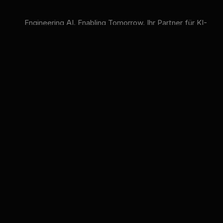
Engineering AI. Enabling Tomorrow. Ihr Partner für KI-
Strategie, KI-Compliance und KI-Schulungen.
VERFÜGBARE KI-MODELLE
GPT
Claude
Gemini
Llama
Mistral
DeepSeek
Qwen
GLM
+6 mehr
innFactory AI Consulting GmbH
Luitpoldstr. 9, 83022 Rosenheim
info@innfactory.ai
LEISTUNGEN