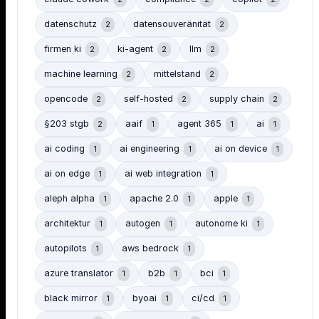
datenschutz
datensouveränität
2
2
firmen ki
ki-agent
llm
2
2
2
machine learning
mittelstand
2
2
opencode
self-hosted
supply chain
2
2
2
§203 stgb
aaif
agent 365
ai
2
1
1
1
ai coding
ai engineering
ai on device
1
1
1
ai on edge
ai web integration
1
1
aleph alpha
apache 2.0
apple
1
1
1
architektur
autogen
autonome ki
1
1
1
autopilots
aws bedrock
1
1
azure translator
b2b
bci
1
1
1
black mirror
byoai
ci/cd
1
1
1