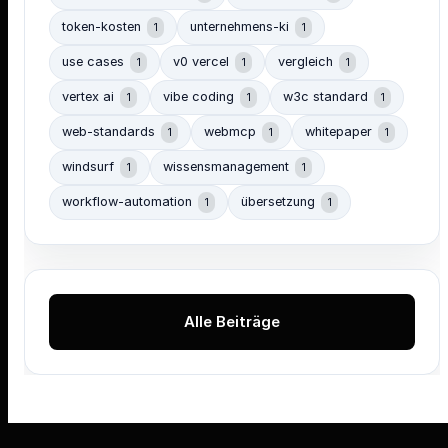
token-kosten
unternehmens-ki
1
1
use cases
v0 vercel
vergleich
1
1
1
vertex ai
vibe coding
w3c standard
1
1
1
web-standards
webmcp
whitepaper
1
1
1
windsurf
wissensmanagement
1
1
workflow-automation
übersetzung
1
1
Alle Beiträge