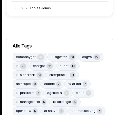
30.03.2026
Tobias Jonas
Alle Tags
companygpt
ki-agenten
dsgvo
30
23
22
ki
chatgpt
ai act
21
18
13
ki-sicherheit
enterprise ki
13
11
anthropic
claude
eu ai act
9
7
7
ki-plattform
agentic ai
cloud
7
5
5
ki-management
ki-strategie
5
5
openclaw
ai native
automatisierung
5
4
4