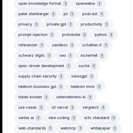
open knowledge format
openwebui
1
1
peter steinberger
pii
podcast
1
1
1
privacy
private gpt
productivity
1
1
1
prompt injection
protokolle
python
1
1
1
referenzen
sandbox
schatten-it
1
1
1
schwarz digits
seo
sicherheit
1
1
1
spec-driven development
suche
1
1
supply chain security
swissgpt
1
1
telekom business gpt
telekom mms
1
1
token-kosten
unternehmens-ki
1
1
use cases
v0 vercel
vergleich
1
1
1
vertex ai
vibe coding
w3c standard
1
1
1
web-standards
webmcp
whitepaper
1
1
1