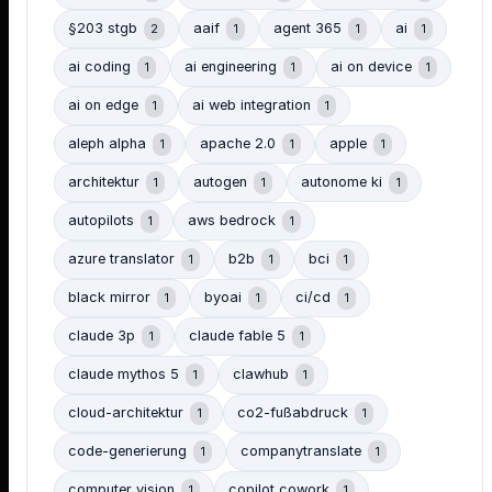
§203 stgb
aaif
agent 365
ai
2
1
1
1
ai coding
ai engineering
ai on device
1
1
1
ai on edge
ai web integration
1
1
aleph alpha
apache 2.0
apple
1
1
1
architektur
autogen
autonome ki
1
1
1
autopilots
aws bedrock
1
1
azure translator
b2b
bci
1
1
1
black mirror
byoai
ci/cd
1
1
1
claude 3p
claude fable 5
1
1
claude mythos 5
clawhub
1
1
cloud-architektur
co2-fußabdruck
1
1
code-generierung
companytranslate
1
1
computer vision
copilot cowork
1
1