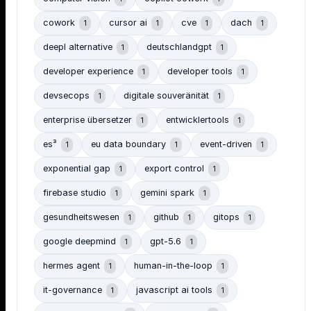
cowork
cursor ai
cve
dach
1
1
1
1
deepl alternative
deutschlandgpt
1
1
developer experience
developer tools
1
1
devsecops
digitale souveränität
1
1
enterprise übersetzer
entwicklertools
1
1
es³
eu data boundary
event-driven
1
1
1
exponential gap
export control
1
1
firebase studio
gemini spark
1
1
gesundheitswesen
github
gitops
1
1
1
google deepmind
gpt-5.6
1
1
hermes agent
human-in-the-loop
1
1
it-governance
javascript ai tools
1
1