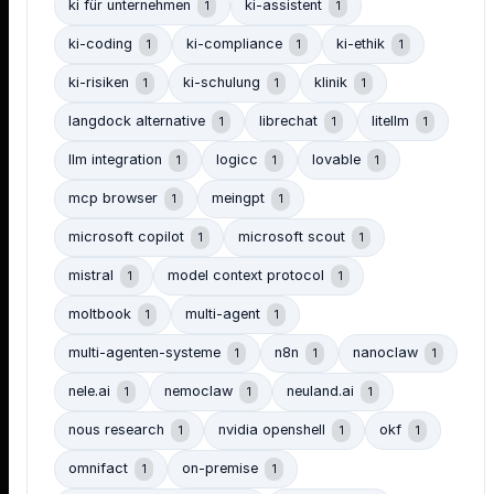
ki für unternehmen
ki-assistent
1
1
ki-coding
ki-compliance
ki-ethik
1
1
1
ki-risiken
ki-schulung
klinik
1
1
1
langdock alternative
librechat
litellm
1
1
1
llm integration
logicc
lovable
1
1
1
mcp browser
meingpt
1
1
microsoft copilot
microsoft scout
1
1
mistral
model context protocol
1
1
moltbook
multi-agent
1
1
multi-agenten-systeme
n8n
nanoclaw
1
1
1
nele.ai
nemoclaw
neuland.ai
1
1
1
nous research
nvidia openshell
okf
1
1
1
omnifact
on-premise
1
1