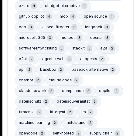
azure
chatgpt alternative
4
4
github copilot
mcp
open source
4
4
4
acp
ki-beauftragter
langdock
3
3
3
microsoft 365
moltbot
openai
3
3
3
softwareentwicklung
stackit
a2a
3
3
2
a2ui
agentic web
ai agents
2
2
2
api
basebox
basebox alternative
2
2
2
chatbot
claude code
2
2
claude cowork
compliance
copilot
2
2
2
datenschutz
datensouveränität
2
2
firmen ki
ki-agent
llm
2
2
2
machine learning
mittelstand
2
2
opencode
self-hosted
supply chain
2
2
2