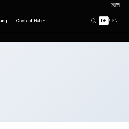
rung
Content Hub
DE
/
EN