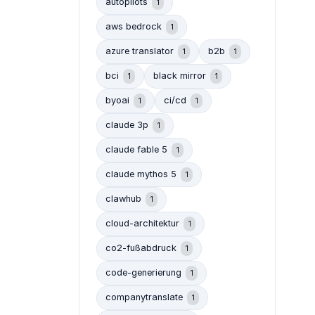
autopilots
1
aws bedrock
1
azure translator
b2b
1
1
bci
black mirror
1
1
byoai
ci/cd
1
1
claude 3p
1
claude fable 5
1
claude mythos 5
1
clawhub
1
cloud-architektur
1
co2-fußabdruck
1
code-generierung
1
companytranslate
1