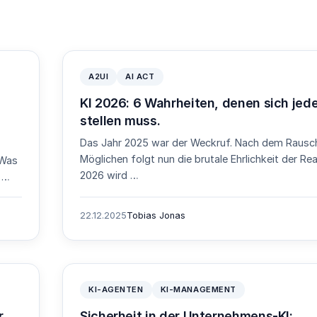
A2UI
AI ACT
KI 2026: 6 Wahrheiten, denen sich jed
stellen muss.
Das Jahr 2025 war der Weckruf. Nach dem Rausc
Möglichen folgt nun die brutale Ehrlichkeit der Real
 Was
2026 wird …
 …
22.12.2025
Tobias Jonas
KI-AGENTEN
KI-MANAGEMENT
r
Sicherheit in der Unternehmens-KI: