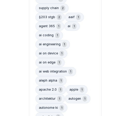
supply chain
2
§203 stgb
aaif
2
1
agent 365
ai
1
1
ai coding
1
ai engineering
1
ai on device
1
ai on edge
1
ai web integration
1
aleph alpha
1
apache 2.0
apple
1
1
architektur
autogen
1
1
autonome ki
1