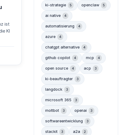
ki-strategie
openclaw
5
5
u
ai native
4
nz ist
automatisierung
4
ie KI
azure
4
chatgpt alternative
4
github copilot
mcp
4
4
open source
acp
4
3
ki-beauftragter
3
langdock
3
microsoft 365
3
moltbot
openai
3
3
softwareentwicklung
3
stackit
a2a
3
2