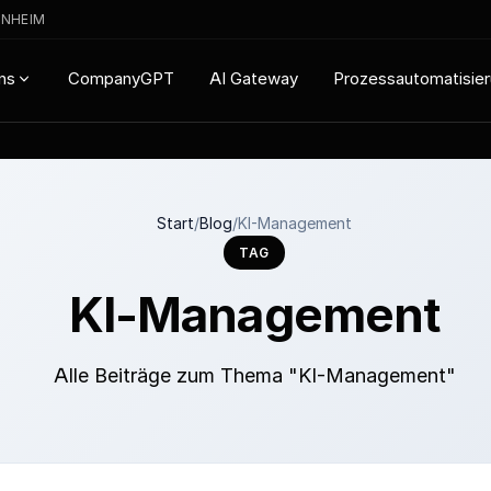
ENHEIM
CompanyGPT
AI Gateway
Prozessautomatisie
ns
Start
/
Blog
/
KI-Management
TAG
KI-Management
Alle Beiträge zum Thema "KI-Management"