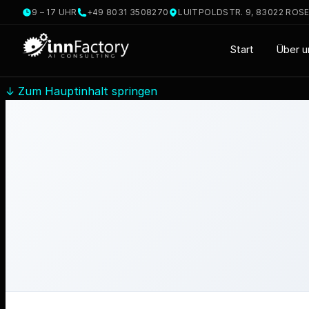
9 – 17 UHR
+49 8031 3508270
LUITPOLDSTR. 9, 83022 ROS
Start
Über u
↓
Zum Hauptinhalt springen