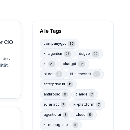
Alle Tags
er CIO
companygpt
30
ki-agenten
dsgvo
23
22
h des
ki
chatgpt
21
18
ität.
ai act
ki-sicherheit
13
13
enterprise ki
11
anthropic
claude
9
7
eu ai act
ki-plattform
7
7
agentic ai
cloud
5
5
ki-management
5