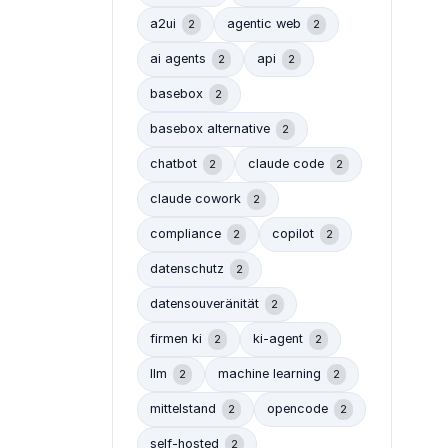
a2ui
agentic web
2
2
ai agents
api
2
2
basebox
2
basebox alternative
2
chatbot
claude code
2
2
claude cowork
2
compliance
copilot
2
2
datenschutz
2
datensouveränität
2
firmen ki
ki-agent
2
2
llm
machine learning
2
2
mittelstand
opencode
2
2
self-hosted
2