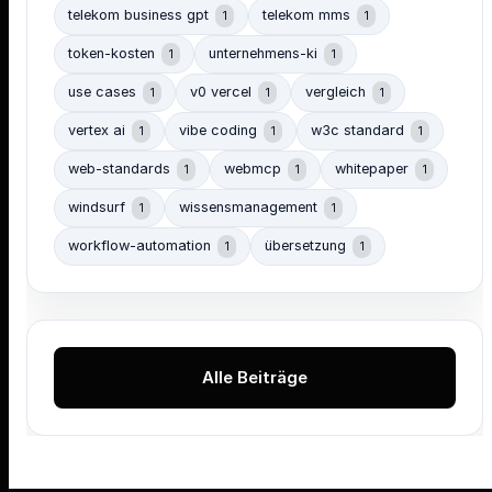
telekom business gpt
telekom mms
1
1
token-kosten
unternehmens-ki
1
1
use cases
v0 vercel
vergleich
1
1
1
vertex ai
vibe coding
w3c standard
1
1
1
web-standards
webmcp
whitepaper
1
1
1
windsurf
wissensmanagement
1
1
workflow-automation
übersetzung
1
1
Alle Beiträge