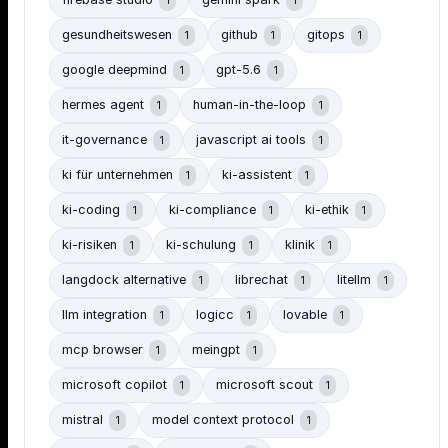
firebase studio
gemini spark
1
1
gesundheitswesen
github
gitops
1
1
1
google deepmind
gpt-5.6
1
1
hermes agent
human-in-the-loop
1
1
it-governance
javascript ai tools
1
1
ki für unternehmen
ki-assistent
1
1
ki-coding
ki-compliance
ki-ethik
1
1
1
ki-risiken
ki-schulung
klinik
1
1
1
langdock alternative
librechat
litellm
1
1
1
llm integration
logicc
lovable
1
1
1
mcp browser
meingpt
1
1
microsoft copilot
microsoft scout
1
1
mistral
model context protocol
1
1