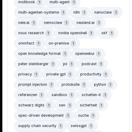
moltbook
multi-agent
1
1
multi-agenten-systeme
n8n
nanoclaw
1
1
1
nele.ai
nemoclaw
neuland.ai
1
1
1
nous research
nvidia openshell
okf
1
1
1
omnifact
on-premise
1
1
open knowledge format
openwebui
1
1
peter steinberger
pii
podcast
1
1
1
privacy
private gpt
productivity
1
1
1
prompt injection
protokolle
python
1
1
1
referenzen
sandbox
schatten-it
1
1
1
schwarz digits
seo
sicherheit
1
1
1
spec-driven development
suche
1
1
supply chain security
swissgpt
1
1