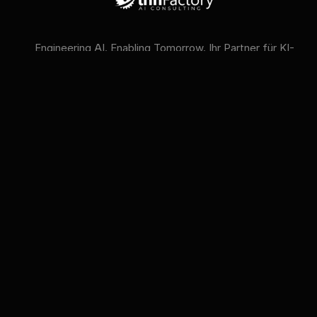
Engineering AI. Enabling Tomorrow. Ihr Partner für KI-
Strategie, KI-Compliance und KI-Schulungen.
VERFÜGBARE KI-MODELLE
GPT
Claude
Gemini
Llama
Mistral
DeepSeek
Qwen
GLM
+6 mehr
innFactory AI Consulting GmbH
Luitpoldstr. 9, 83022 Rosenheim
info@innfactory.ai