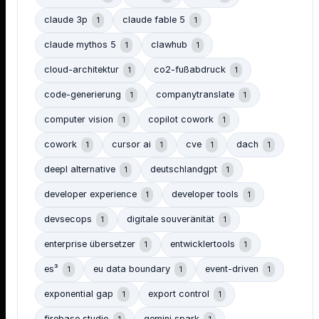
claude 3p
claude fable 5
1
1
claude mythos 5
clawhub
1
1
cloud-architektur
co2-fußabdruck
1
1
code-generierung
companytranslate
1
1
computer vision
copilot cowork
1
1
cowork
cursor ai
cve
dach
1
1
1
1
deepl alternative
deutschlandgpt
1
1
developer experience
developer tools
1
1
devsecops
digitale souveränität
1
1
enterprise übersetzer
entwicklertools
1
1
es³
eu data boundary
event-driven
1
1
1
exponential gap
export control
1
1