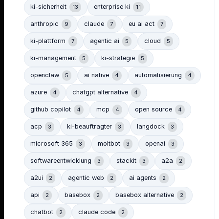
ki-sicherheit
enterprise ki
13
11
anthropic
claude
eu ai act
9
7
7
ki-plattform
agentic ai
cloud
7
5
5
ki-management
ki-strategie
5
5
openclaw
ai native
automatisierung
5
4
4
azure
chatgpt alternative
4
4
github copilot
mcp
open source
4
4
4
acp
ki-beauftragter
langdock
3
3
3
microsoft 365
moltbot
openai
3
3
3
softwareentwicklung
stackit
a2a
3
3
2
a2ui
agentic web
ai agents
2
2
2
api
basebox
basebox alternative
2
2
2
chatbot
claude code
2
2