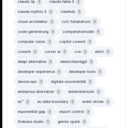
claude 3p
claude fable 5
1
1
claude mythos 5
clawhub
1
1
cloud-architektur
co2-fußabdruck
1
1
code-generierung
companytranslate
1
1
computer vision
copilot cowork
1
1
cowork
cursor ai
cve
dach
1
1
1
1
deepl alternative
deutschlandgpt
1
1
developer experience
developer tools
1
1
devsecops
digitale souveränität
1
1
enterprise übersetzer
entwicklertools
1
1
es³
eu data boundary
event-driven
1
1
1
exponential gap
export control
1
1
firebase studio
gemini spark
1
1