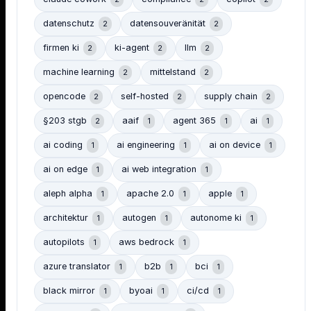
datenschutz
datensouveränität
2
2
firmen ki
ki-agent
llm
2
2
2
machine learning
mittelstand
2
2
opencode
self-hosted
supply chain
2
2
2
§203 stgb
aaif
agent 365
ai
2
1
1
1
ai coding
ai engineering
ai on device
1
1
1
ai on edge
ai web integration
1
1
aleph alpha
apache 2.0
apple
1
1
1
architektur
autogen
autonome ki
1
1
1
autopilots
aws bedrock
1
1
azure translator
b2b
bci
1
1
1
black mirror
byoai
ci/cd
1
1
1