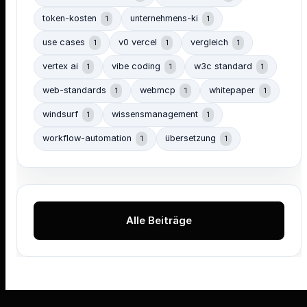
token-kosten
unternehmens-ki
1
1
use cases
v0 vercel
vergleich
1
1
1
vertex ai
vibe coding
w3c standard
1
1
1
web-standards
webmcp
whitepaper
1
1
1
windsurf
wissensmanagement
1
1
workflow-automation
übersetzung
1
1
Alle Beiträge