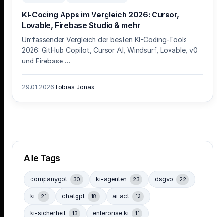
KI-Coding Apps im Vergleich 2026: Cursor,
Lovable, Firebase Studio & mehr
Umfassender Vergleich der besten KI-Coding-Tools
2026: GitHub Copilot, Cursor AI, Windsurf, Lovable, v0
und Firebase …
29.01.2026
Tobias Jonas
Alle Tags
companygpt
ki-agenten
dsgvo
30
23
22
ki
chatgpt
ai act
21
18
13
ki-sicherheit
enterprise ki
13
11