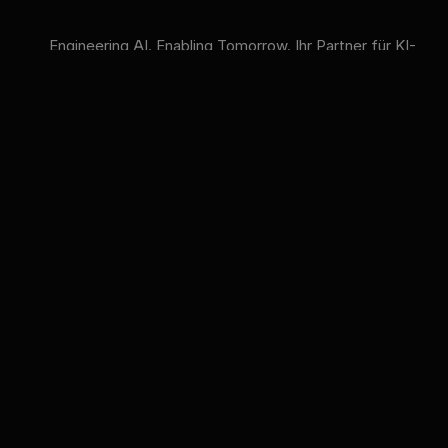
Engineering AI. Enabling Tomorrow. Ihr Partner für KI-
Strategie, KI-Compliance und KI-Schulungen.
VERFÜGBARE KI-MODELLE
GPT
Claude
Gemini
Llama
Mistral
DeepSeek
Qwen
GLM
+6 mehr
innFactory AI Consulting GmbH
Luitpoldstr. 9, 83022 Rosenheim
info@innfactory.ai
LEISTUNGEN