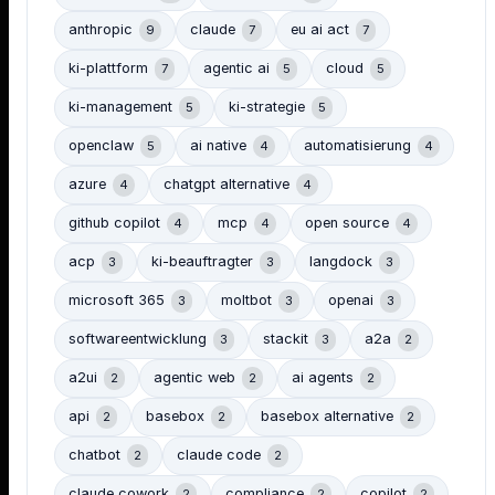
anthropic
claude
eu ai act
9
7
7
ki-plattform
agentic ai
cloud
7
5
5
ki-management
ki-strategie
5
5
openclaw
ai native
automatisierung
5
4
4
azure
chatgpt alternative
4
4
github copilot
mcp
open source
4
4
4
acp
ki-beauftragter
langdock
3
3
3
microsoft 365
moltbot
openai
3
3
3
softwareentwicklung
stackit
a2a
3
3
2
a2ui
agentic web
ai agents
2
2
2
api
basebox
basebox alternative
2
2
2
chatbot
claude code
2
2
claude cowork
compliance
copilot
2
2
2