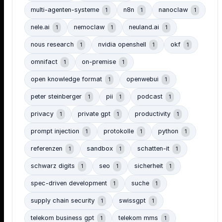
multi-agenten-systeme
n8n
nanoclaw
1
1
1
nele.ai
nemoclaw
neuland.ai
1
1
1
nous research
nvidia openshell
okf
1
1
1
omnifact
on-premise
1
1
open knowledge format
openwebui
1
1
peter steinberger
pii
podcast
1
1
1
privacy
private gpt
productivity
1
1
1
prompt injection
protokolle
python
1
1
1
referenzen
sandbox
schatten-it
1
1
1
schwarz digits
seo
sicherheit
1
1
1
spec-driven development
suche
1
1
supply chain security
swissgpt
1
1
telekom business gpt
telekom mms
1
1