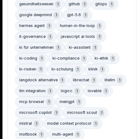
gesundheitswesen
github
gitops
1
1
1
google deepmind
gpt-5.6
1
1
hermes agent
human-in-the-loop
1
1
it-governance
javascript ai tools
1
1
ki für unternehmen
ki-assistent
1
1
ki-coding
ki-compliance
ki-ethik
1
1
1
ki-risiken
ki-schulung
klinik
1
1
1
langdock alternative
librechat
litellm
1
1
1
llm integration
logicc
lovable
1
1
1
mcp browser
meingpt
1
1
microsoft copilot
microsoft scout
1
1
mistral
model context protocol
1
1
moltbook
multi-agent
1
1