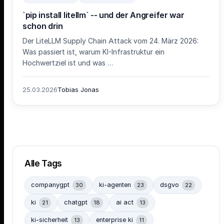
`pip install litellm` -- und der Angreifer war
schon drin
Der LiteLLM Supply Chain Attack vom 24. März 2026:
Was passiert ist, warum KI-Infrastruktur ein
Hochwertziel ist und was …
25.03.2026
Tobias Jonas
Alle Tags
companygpt
ki-agenten
dsgvo
30
23
22
ki
chatgpt
ai act
21
18
13
ki-sicherheit
enterprise ki
13
11