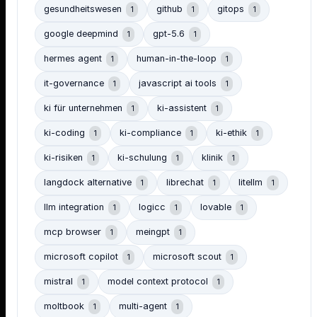
gesundheitswesen
github
gitops
1
1
1
google deepmind
gpt-5.6
1
1
hermes agent
human-in-the-loop
1
1
it-governance
javascript ai tools
1
1
ki für unternehmen
ki-assistent
1
1
ki-coding
ki-compliance
ki-ethik
1
1
1
ki-risiken
ki-schulung
klinik
1
1
1
langdock alternative
librechat
litellm
1
1
1
llm integration
logicc
lovable
1
1
1
mcp browser
meingpt
1
1
microsoft copilot
microsoft scout
1
1
mistral
model context protocol
1
1
moltbook
multi-agent
1
1