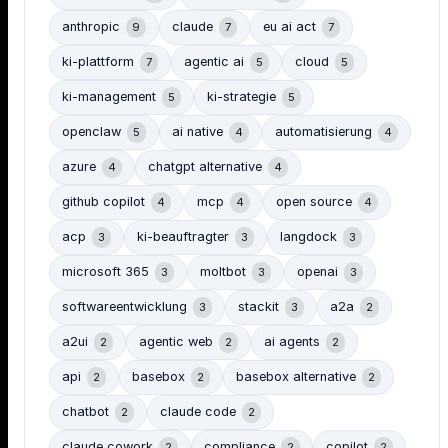
anthropic
claude
eu ai act
9
7
7
ki-plattform
agentic ai
cloud
7
5
5
ki-management
ki-strategie
5
5
openclaw
ai native
automatisierung
5
4
4
azure
chatgpt alternative
4
4
github copilot
mcp
open source
4
4
4
acp
ki-beauftragter
langdock
3
3
3
microsoft 365
moltbot
openai
3
3
3
softwareentwicklung
stackit
a2a
3
3
2
a2ui
agentic web
ai agents
2
2
2
api
basebox
basebox alternative
2
2
2
chatbot
claude code
2
2
claude cowork
compliance
copilot
2
2
2