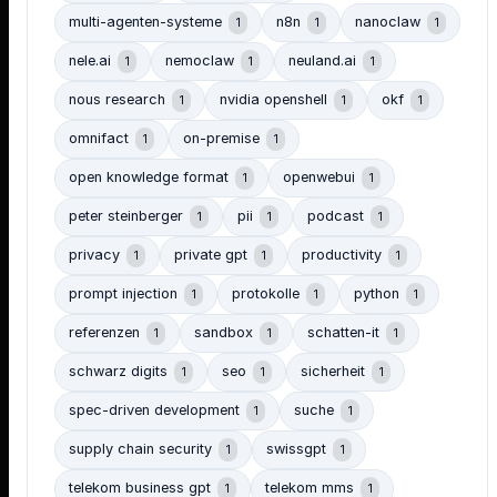
multi-agenten-systeme
n8n
nanoclaw
1
1
1
nele.ai
nemoclaw
neuland.ai
1
1
1
nous research
nvidia openshell
okf
1
1
1
omnifact
on-premise
1
1
open knowledge format
openwebui
1
1
peter steinberger
pii
podcast
1
1
1
privacy
private gpt
productivity
1
1
1
prompt injection
protokolle
python
1
1
1
referenzen
sandbox
schatten-it
1
1
1
schwarz digits
seo
sicherheit
1
1
1
spec-driven development
suche
1
1
supply chain security
swissgpt
1
1
telekom business gpt
telekom mms
1
1