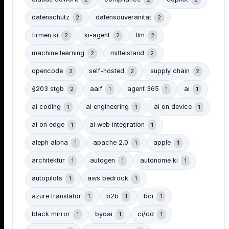
datenschutz
datensouveränität
2
2
firmen ki
ki-agent
llm
2
2
2
machine learning
mittelstand
2
2
opencode
self-hosted
supply chain
2
2
2
§203 stgb
aaif
agent 365
ai
2
1
1
1
ai coding
ai engineering
ai on device
1
1
1
ai on edge
ai web integration
1
1
aleph alpha
apache 2.0
apple
1
1
1
architektur
autogen
autonome ki
1
1
1
autopilots
aws bedrock
1
1
azure translator
b2b
bci
1
1
1
black mirror
byoai
ci/cd
1
1
1