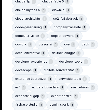
claude 3p
claude fable 5
1
1
claude mythos 5
clawhub
1
1
cloud-architektur
co2-fußabdruck
1
1
code-generierung
companytranslate
1
1
computer vision
copilot cowork
1
1
cowork
cursor ai
cve
dach
1
1
1
1
deepl alternative
deutschlandgpt
1
1
developer experience
developer tools
1
1
devsecops
digitale souveränität
1
1
enterprise übersetzer
entwicklertools
1
1
es³
eu data boundary
event-driven
1
1
1
exponential gap
export control
1
1
firebase studio
gemini spark
1
1