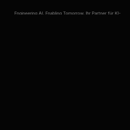
Engineering AI. Enabling Tomorrow. Ihr Partner für KI-
Strategie, KI-Compliance und KI-Schulungen.
VERFÜGBARE KI-MODELLE
GPT
Claude
Gemini
Llama
Mistral
DeepSeek
Qwen
GLM
+6 mehr
innFactory AI Consulting GmbH
Luitpoldstr. 9, 83022 Rosenheim
info@innfactory.ai
LEISTUNGEN