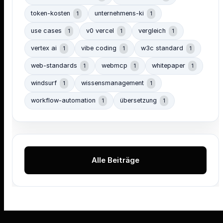
token-kosten
unternehmens-ki
1
1
use cases
v0 vercel
vergleich
1
1
1
vertex ai
vibe coding
w3c standard
1
1
1
web-standards
webmcp
whitepaper
1
1
1
windsurf
wissensmanagement
1
1
workflow-automation
übersetzung
1
1
Alle Beiträge