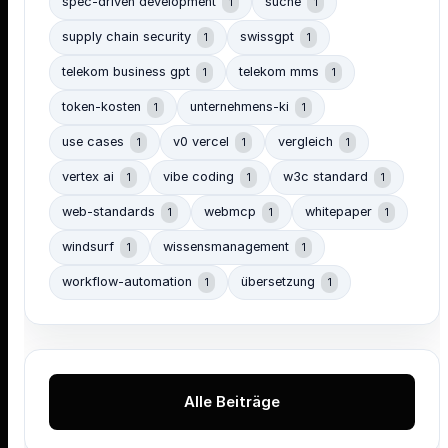
spec-driven development
suche
1
1
supply chain security
swissgpt
1
1
telekom business gpt
telekom mms
1
1
token-kosten
unternehmens-ki
1
1
use cases
v0 vercel
vergleich
1
1
1
vertex ai
vibe coding
w3c standard
1
1
1
web-standards
webmcp
whitepaper
1
1
1
windsurf
wissensmanagement
1
1
workflow-automation
übersetzung
1
1
Alle Beiträge