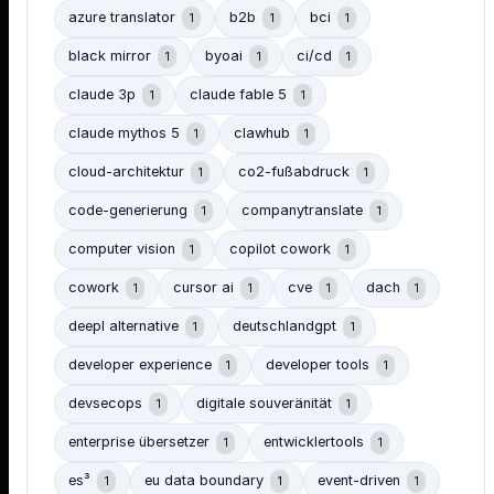
azure translator
b2b
bci
1
1
1
black mirror
byoai
ci/cd
1
1
1
claude 3p
claude fable 5
1
1
claude mythos 5
clawhub
1
1
cloud-architektur
co2-fußabdruck
1
1
code-generierung
companytranslate
1
1
computer vision
copilot cowork
1
1
cowork
cursor ai
cve
dach
1
1
1
1
deepl alternative
deutschlandgpt
1
1
developer experience
developer tools
1
1
devsecops
digitale souveränität
1
1
enterprise übersetzer
entwicklertools
1
1
es³
eu data boundary
event-driven
1
1
1