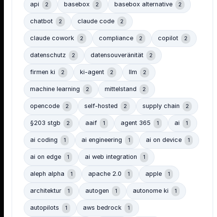
api
basebox
basebox alternative
2
2
2
chatbot
claude code
2
2
claude cowork
compliance
copilot
2
2
2
datenschutz
datensouveränität
2
2
firmen ki
ki-agent
llm
2
2
2
machine learning
mittelstand
2
2
opencode
self-hosted
supply chain
2
2
2
§203 stgb
aaif
agent 365
ai
2
1
1
1
ai coding
ai engineering
ai on device
1
1
1
ai on edge
ai web integration
1
1
aleph alpha
apache 2.0
apple
1
1
1
architektur
autogen
autonome ki
1
1
1
autopilots
aws bedrock
1
1