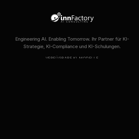
Engineering AI. Enabling Tomorrow. Ihr Partner für KI-
Strategie, KI-Compliance und KI-Schulungen.
VERFÜGBARE KI-MODELLE
GPT
Claude
Gemini
Llama
Mistral
DeepSeek
Qwen
GLM
+6 mehr
innFactory AI Consulting GmbH
Luitpoldstr. 9, 83022 Rosenheim
info@innfactory.ai