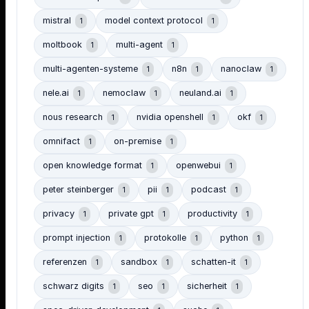
mistral
model context protocol
1
1
moltbook
multi-agent
1
1
multi-agenten-systeme
n8n
nanoclaw
1
1
1
nele.ai
nemoclaw
neuland.ai
1
1
1
nous research
nvidia openshell
okf
1
1
1
omnifact
on-premise
1
1
open knowledge format
openwebui
1
1
peter steinberger
pii
podcast
1
1
1
privacy
private gpt
productivity
1
1
1
prompt injection
protokolle
python
1
1
1
referenzen
sandbox
schatten-it
1
1
1
schwarz digits
seo
sicherheit
1
1
1