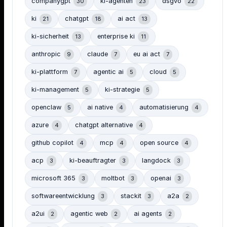
companygpt
ki-agenten
dsgvo
30
23
22
ki
chatgpt
ai act
21
18
13
ki-sicherheit
enterprise ki
13
11
anthropic
claude
eu ai act
9
7
7
ki-plattform
agentic ai
cloud
7
5
5
ki-management
ki-strategie
5
5
openclaw
ai native
automatisierung
5
4
4
azure
chatgpt alternative
4
4
github copilot
mcp
open source
4
4
4
acp
ki-beauftragter
langdock
3
3
3
microsoft 365
moltbot
openai
3
3
3
softwareentwicklung
stackit
a2a
3
3
2
a2ui
agentic web
ai agents
2
2
2