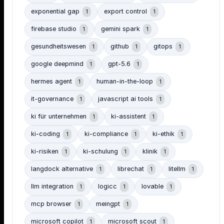
exponential gap
export control
1
1
firebase studio
gemini spark
1
1
gesundheitswesen
github
gitops
1
1
1
google deepmind
gpt-5.6
1
1
hermes agent
human-in-the-loop
1
1
it-governance
javascript ai tools
1
1
ki für unternehmen
ki-assistent
1
1
ki-coding
ki-compliance
ki-ethik
1
1
1
ki-risiken
ki-schulung
klinik
1
1
1
langdock alternative
librechat
litellm
1
1
1
llm integration
logicc
lovable
1
1
1
mcp browser
meingpt
1
1
microsoft copilot
microsoft scout
1
1