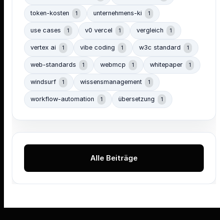
token-kosten
unternehmens-ki
1
1
use cases
v0 vercel
vergleich
1
1
1
vertex ai
vibe coding
w3c standard
1
1
1
web-standards
webmcp
whitepaper
1
1
1
windsurf
wissensmanagement
1
1
workflow-automation
übersetzung
1
1
Alle Beiträge