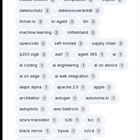
datenschutz
datensouveränität
2
2
firmen ki
ki-agent
llm
2
2
2
machine learning
mittelstand
2
2
opencode
self-hosted
supply chain
2
2
2
§203 stgb
aaif
agent 365
ai
2
1
1
1
ai coding
ai engineering
ai on device
1
1
1
ai on edge
ai web integration
1
1
aleph alpha
apache 2.0
apple
1
1
1
architektur
autogen
autonome ki
1
1
1
autopilots
aws bedrock
1
1
azure translator
b2b
bci
1
1
1
black mirror
byoai
ci/cd
1
1
1