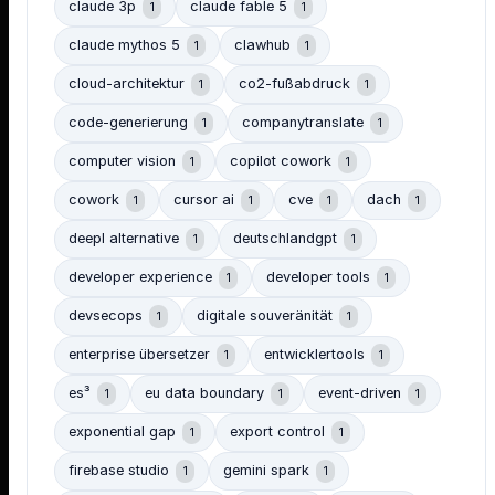
claude 3p
claude fable 5
1
1
claude mythos 5
clawhub
1
1
cloud-architektur
co2-fußabdruck
1
1
code-generierung
companytranslate
1
1
computer vision
copilot cowork
1
1
cowork
cursor ai
cve
dach
1
1
1
1
deepl alternative
deutschlandgpt
1
1
developer experience
developer tools
1
1
devsecops
digitale souveränität
1
1
enterprise übersetzer
entwicklertools
1
1
es³
eu data boundary
event-driven
1
1
1
exponential gap
export control
1
1
firebase studio
gemini spark
1
1