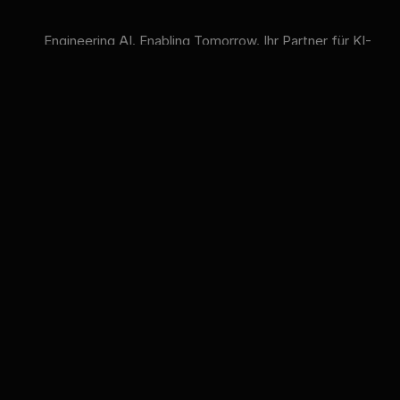
Engineering AI. Enabling Tomorrow. Ihr Partner für KI-
Strategie, KI-Compliance und KI-Schulungen.
VERFÜGBARE KI-MODELLE
GPT
Claude
Gemini
Llama
Mistral
DeepSeek
Qwen
GLM
+6 mehr
innFactory AI Consulting GmbH
Luitpoldstr. 9, 83022 Rosenheim
info@innfactory.ai
LEISTUNGEN