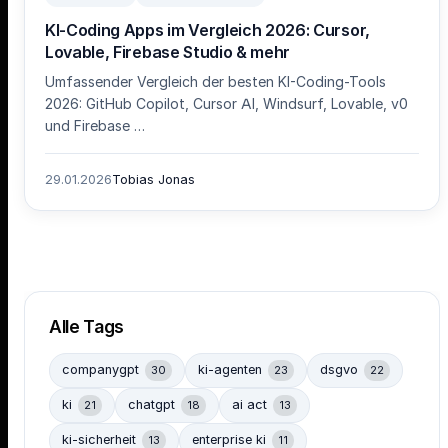
KI-Coding Apps im Vergleich 2026: Cursor,
Lovable, Firebase Studio & mehr
Umfassender Vergleich der besten KI-Coding-Tools
2026: GitHub Copilot, Cursor AI, Windsurf, Lovable, v0
und Firebase …
29.01.2026
Tobias Jonas
Alle Tags
companygpt
ki-agenten
dsgvo
30
23
22
ki
chatgpt
ai act
21
18
13
ki-sicherheit
enterprise ki
13
11