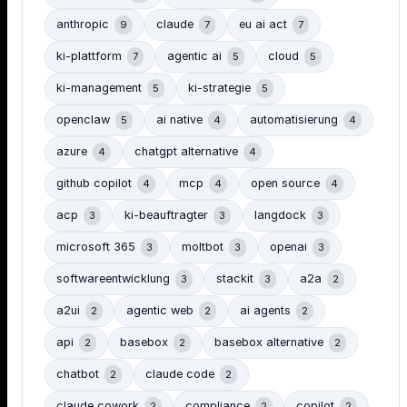
anthropic
claude
eu ai act
9
7
7
ki-plattform
agentic ai
cloud
7
5
5
ki-management
ki-strategie
5
5
openclaw
ai native
automatisierung
5
4
4
azure
chatgpt alternative
4
4
github copilot
mcp
open source
4
4
4
acp
ki-beauftragter
langdock
3
3
3
microsoft 365
moltbot
openai
3
3
3
softwareentwicklung
stackit
a2a
3
3
2
a2ui
agentic web
ai agents
2
2
2
api
basebox
basebox alternative
2
2
2
chatbot
claude code
2
2
claude cowork
compliance
copilot
2
2
2