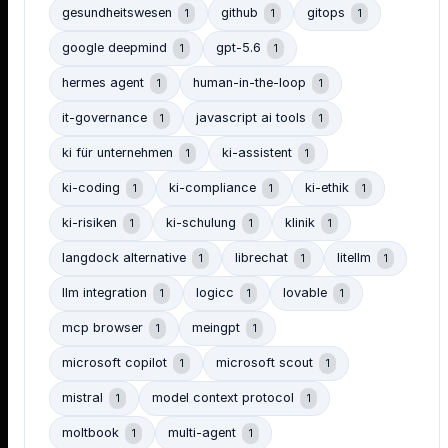
gesundheitswesen
github
gitops
1
1
1
google deepmind
gpt-5.6
1
1
hermes agent
human-in-the-loop
1
1
it-governance
javascript ai tools
1
1
ki für unternehmen
ki-assistent
1
1
ki-coding
ki-compliance
ki-ethik
1
1
1
ki-risiken
ki-schulung
klinik
1
1
1
langdock alternative
librechat
litellm
1
1
1
llm integration
logicc
lovable
1
1
1
mcp browser
meingpt
1
1
microsoft copilot
microsoft scout
1
1
mistral
model context protocol
1
1
moltbook
multi-agent
1
1