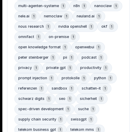
multi-agenten-systeme
n8n
nanoclaw
1
1
1
nele.ai
nemoclaw
neuland.ai
1
1
1
nous research
nvidia openshell
okf
1
1
1
omnifact
on-premise
1
1
open knowledge format
openwebui
1
1
peter steinberger
pii
podcast
1
1
1
privacy
private gpt
productivity
1
1
1
prompt injection
protokolle
python
1
1
1
referenzen
sandbox
schatten-it
1
1
1
schwarz digits
seo
sicherheit
1
1
1
spec-driven development
suche
1
1
supply chain security
swissgpt
1
1
telekom business gpt
telekom mms
1
1