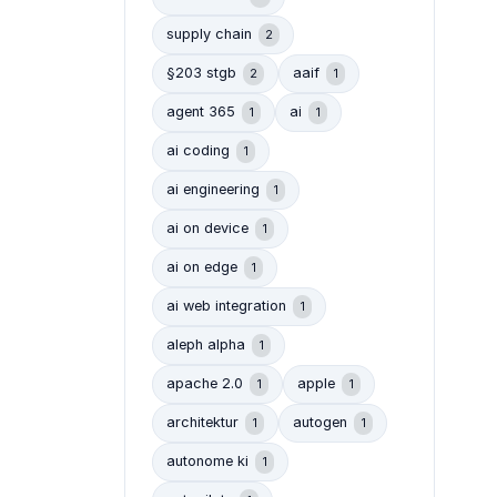
supply chain
2
§203 stgb
aaif
2
1
agent 365
ai
1
1
ai coding
1
ai engineering
1
ai on device
1
ai on edge
1
ai web integration
1
aleph alpha
1
apache 2.0
apple
1
1
architektur
autogen
1
1
autonome ki
1