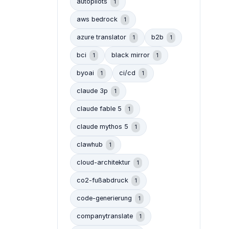
autopilots
1
aws bedrock
1
azure translator
b2b
1
1
bci
black mirror
1
1
byoai
ci/cd
1
1
claude 3p
1
claude fable 5
1
claude mythos 5
1
clawhub
1
cloud-architektur
1
co2-fußabdruck
1
code-generierung
1
companytranslate
1