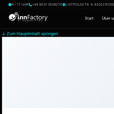
9 – 17 UHR
+49 8031 3508270
LUITPOLDSTR. 9, 83022 ROS
Start
Über u
↓
Zum Hauptinhalt springen