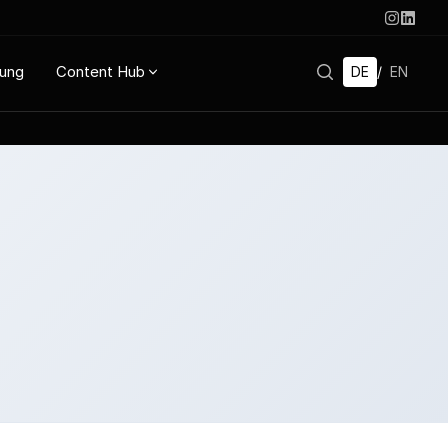
rung
Content Hub
DE
/
EN