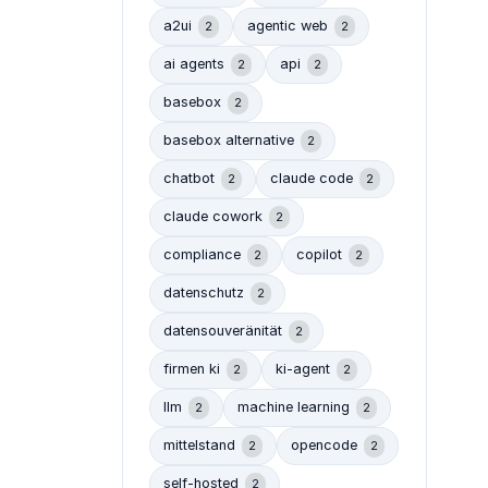
a2ui
agentic web
2
2
ai agents
api
2
2
basebox
2
basebox alternative
2
chatbot
claude code
2
2
claude cowork
2
compliance
copilot
2
2
datenschutz
2
datensouveränität
2
firmen ki
ki-agent
2
2
llm
machine learning
2
2
mittelstand
opencode
2
2
self-hosted
2