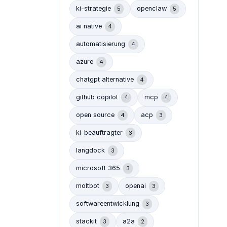
ki-strategie
openclaw
5
5
ai native
4
automatisierung
4
azure
4
chatgpt alternative
4
github copilot
mcp
4
4
open source
acp
4
3
ki-beauftragter
3
langdock
3
microsoft 365
3
moltbot
openai
3
3
softwareentwicklung
3
stackit
a2a
3
2