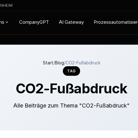
ENHEIM
CompanyGPT
AI Gateway
Prozessautomatisie
ns
Start
/
Blog
/
CO2-Fußabdruck
TAG
CO2-Fußabdruck
Alle Beiträge zum Thema "CO2-Fußabdruck"