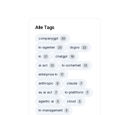
Alle Tags
companygpt
30
ki-agenten
dsgvo
23
22
ki
chatgpt
21
18
ai act
ki-sicherheit
13
13
enterprise ki
11
anthropic
claude
9
7
eu ai act
ki-plattform
7
7
agentic ai
cloud
5
5
ki-management
5