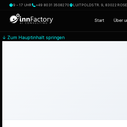
9 – 17 UHR
+49 8031 3508270
LUITPOLDSTR. 9, 83022 ROS
Start
Über u
↓
Zum Hauptinhalt springen