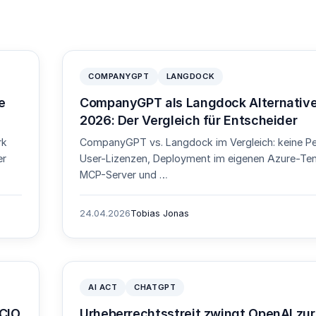
COMPANYGPT
LANGDOCK
e
CompanyGPT als Langdock Alternativ
2026: Der Vergleich für Entscheider
rk
CompanyGPT vs. Langdock im Vergleich: keine Pe
er
User-Lizenzen, Deployment im eigenen Azure-Ten
MCP-Server und …
24.04.2026
Tobias Jonas
AI ACT
CHATGPT
 CIO
Urheberrechtsstreit zwingt OpenAI zur