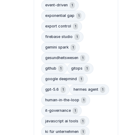
event-driven
1
exponential gap
1
export control
1
firebase studio
1
gemini spark
1
gesundheitswesen
1
github
gitops
1
1
google deepmind
1
gpt-5.6
hermes agent
1
1
human-in-the-loop
1
it-governance
1
javascript ai tools
1
ki für unternehmen
1