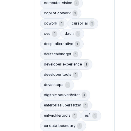
computer vision
1
copilot cowork
1
cowork
cursor ai
1
1
cve
dach
1
1
deepl alternative
1
deutschlandgpt
1
developer experience
1
developer tools
1
devsecops
1
digitale souveränität
1
enterprise übersetzer
1
entwicklertools
es³
1
1
eu data boundary
1