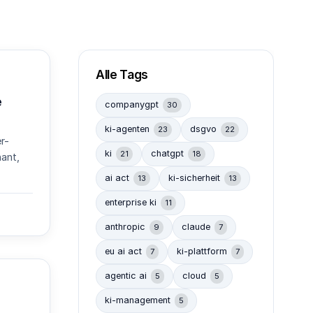
Alle Tags
e
companygpt
30
ki-agenten
dsgvo
23
22
r-
ki
chatgpt
21
18
ant,
ai act
ki-sicherheit
13
13
enterprise ki
11
anthropic
claude
9
7
eu ai act
ki-plattform
7
7
agentic ai
cloud
5
5
ki-management
5