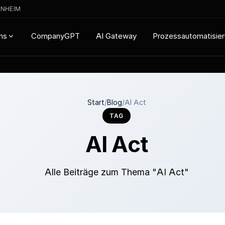
ENHEIM
CompanyGPT
AI Gateway
Prozessautomatisie
ns
Start
/
Blog
/
AI Act
TAG
AI Act
Alle Beiträge zum Thema "AI Act"