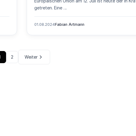
Europäischen Union am 12. Juli ist heute der in Kra
getreten. Eine …
01.08.2024
Fabian Artmann
1
2
Weiter