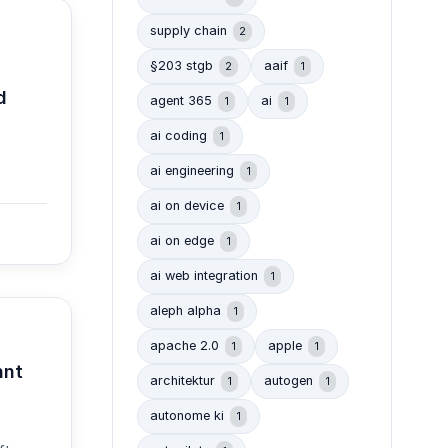
supply chain
2
§203 stgb
aaif
2
1
d
agent 365
ai
1
1
ai coding
1
ai engineering
1
ai on device
1
ai on edge
1
ai web integration
1
aleph alpha
1
apache 2.0
apple
1
1
nnt
architektur
autogen
1
1
autonome ki
1