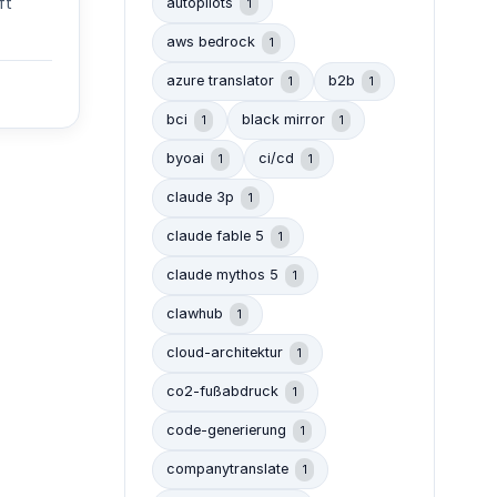
ft
autopilots
1
aws bedrock
1
azure translator
b2b
1
1
bci
black mirror
1
1
byoai
ci/cd
1
1
claude 3p
1
claude fable 5
1
claude mythos 5
1
clawhub
1
cloud-architektur
1
co2-fußabdruck
1
code-generierung
1
companytranslate
1