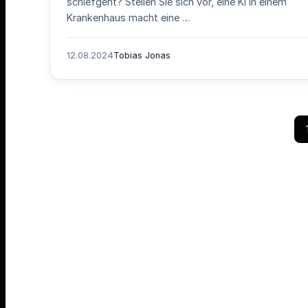
schiefgeht? Stellen Sie sich vor, eine KI in einem
Krankenhaus macht eine …
12.08.2024
Tobias Jonas