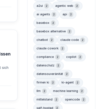
a2ui
agentic web
2
2
ai agents
api
2
2
basebox
2
basebox alternative
2
chatbot
claude code
2
2
claude cowork
2
issen
compliance
copilot
2
2
datenschutz
2
t sich
datensouveränität
2
firmen ki
ki-agent
2
2
llm
machine learning
2
2
mittelstand
opencode
2
2
self-hosted
2