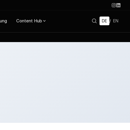
rung
Content Hub
DE
/
EN