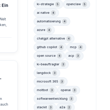
ki-strategie
openclaw
5
5
 Ein
ai native
4
Welt
automatisierung
4
iken,
azure
4
chatgpt alternative
4
github copilot
mcp
4
4
open source
acp
4
3
ki-beauftragter
3
langdock
3
–
microsoft 365
3
moltbot
openai
3
3
in
softwareentwicklung
3
 auch
stackit
a2a
3
2