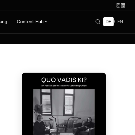
rung
Content Hub
DE
/
EN