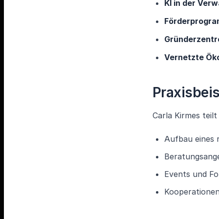
KI in der Ver
Förderprogra
Gründerzentr
Vernetzte Ök
Praxisbei
Carla Kirmes teil
Aufbau eines 
Beratungsange
Events und F
Kooperationen