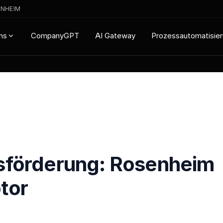
ENHEIM
CompanyGPT
AI Gateway
Prozessautomatisie
ns
tsförderung: Rosenheim
tor