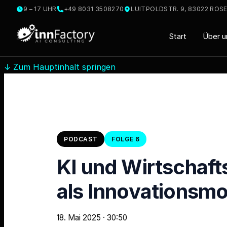
9 – 17 UHR
+49 8031 3508270
LUITPOLDSTR. 9, 83022 ROS
Start
Über u
↓
Zum Hauptinhalt springen
PODCAST
FOLGE 6
KI und Wirtschaf
als Innovationsmo
18. Mai 2025
· 30:50