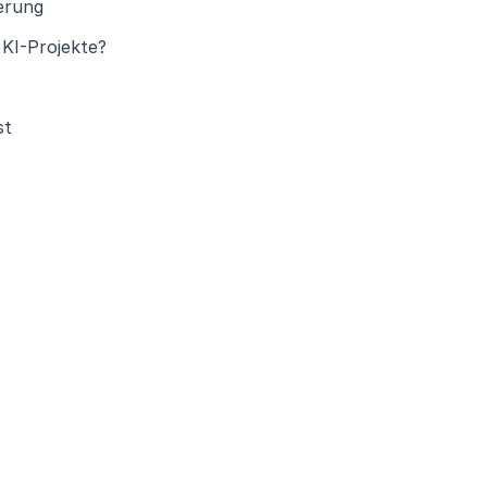
erung
 KI-Projekte?
st