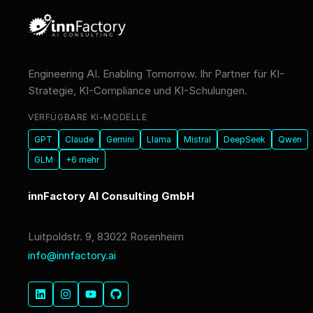
Engineering AI. Enabling Tomorrow. Ihr Partner für KI-
Strategie, KI-Compliance und KI-Schulungen.
VERFÜGBARE KI-MODELLE
GPT
Claude
Gemini
Llama
Mistral
DeepSeek
Qwen
GLM
+6 mehr
innFactory AI Consulting GmbH
Luitpoldstr. 9, 83022 Rosenheim
info@innfactory.ai