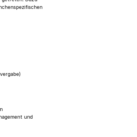
nchenspezifischen
tvergabe)
en
anagement und