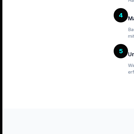
Ha
4
M
Ba
mi
5
U
Wi
er