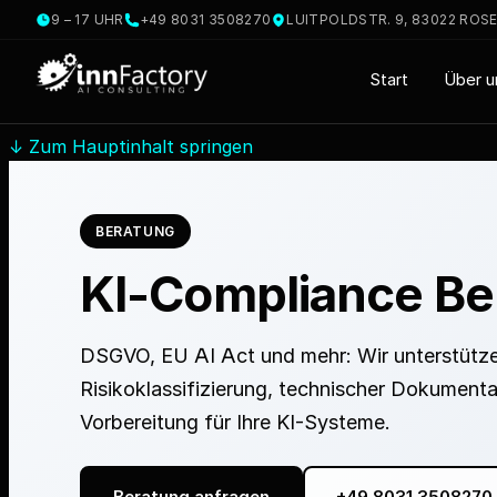
9 – 17 UHR
+49 8031 3508270
LUITPOLDSTR. 9, 83022 ROS
Start
Über u
↓
Zum Hauptinhalt springen
BERATUNG
KI-Compliance Be
DSGVO, EU AI Act und mehr: Wir unterstütze
Risikoklassifizierung, technischer Dokumenta
Vorbereitung für Ihre KI-Systeme.
Beratung anfragen
+49 8031 3508270