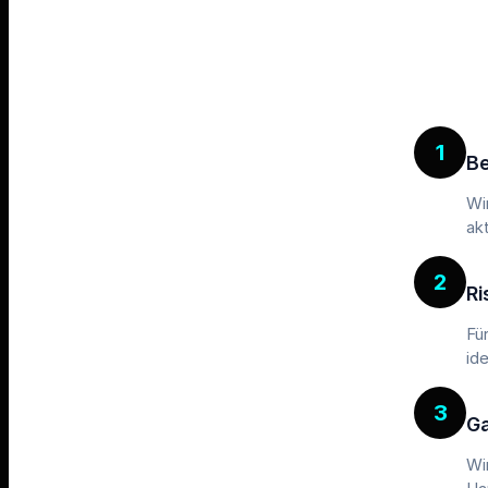
1
B
Wi
ak
2
Ri
Fü
id
3
G
Wi