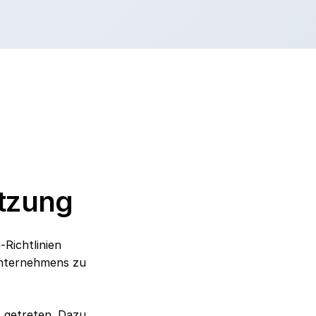
utzung
-Richtlinien
Unternehmens zu
t getreten. Dazu