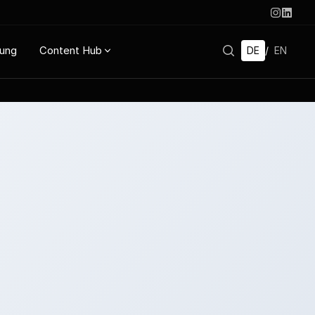
rung
Content Hub
DE
/
EN