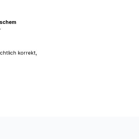
tischem
r
htlich korrekt,