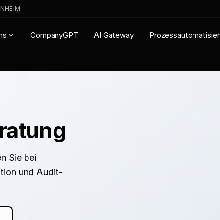
ENHEIM
CompanyGPT
AI Gateway
Prozessautomatisie
ns
ratung
n Sie bei
tion und Audit-