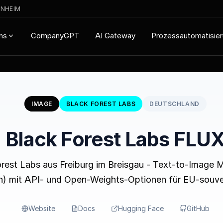
ENHEIM
CompanyGPT
AI Gateway
Prozessautomatisie
ns
IMAGE
BLACK FOREST LABS
DEUTSCHLAND
Black Forest Labs FLU
est Labs aus Freiburg im Breisgau - Text-to-Image M
ein) mit API- und Open-Weights-Optionen für EU-souve
Website
Docs
Hugging Face
GitHub