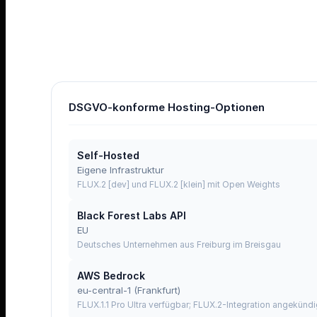
DSGVO-konforme Hosting-Optionen
Self-Hosted
Eigene Infrastruktur
FLUX.2 [dev] und FLUX.2 [klein] mit Open Weights
Black Forest Labs API
EU
Deutsches Unternehmen aus Freiburg im Breisgau
AWS Bedrock
eu-central-1 (Frankfurt)
FLUX.1.1 Pro Ultra verfügbar; FLUX.2-Integration angekündi