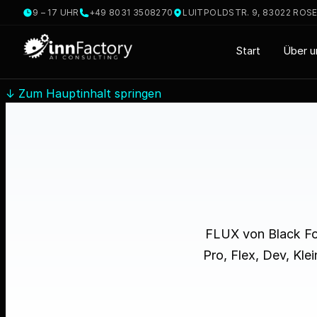
9 – 17 UHR
+49 8031 3508270
LUITPOLDSTR. 9, 83022 ROS
Start
Über u
↓
Zum Hauptinhalt springen
FLUX von Black For
Pro, Flex, Dev, Kl