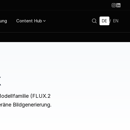
rung
Content Hub
DE
/
EN
X
odellfamilie (FLUX.2
räne Bildgenerierung.