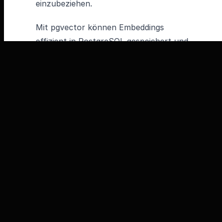
einzubeziehen.
Mit pgvector können Embeddings
effizient in PostgreSQL gespeichert und
durchsucht werden. Bei einer Anfrage
vergleicht die Erweiterung die
semantische Ähnlichkeit zwischen dem
Eingabetext und gespeicherten
Vektoren, um die relevantesten
Datenpunkte zu finden und an das LLM
zu übergeben. Dadurch wird die
Textgenerierung nicht nur präziser,
sondern auch inhaltlich fundierter.
Fazit: Old but Gold