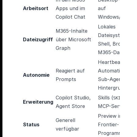
Arbeitsort
Apps und im
auf
Copilot Chat
Windows/macO
Lokales
M365-Inhalte
Dateisystem,
Dateizugriff
über Microsoft
Shell, Browser 
Graph
M365-Daten
Heartbeat,
Reagiert auf
Automations,
Autonomie
Prompts
Sub-Agenten im
Hintergrund
Copilot Studio,
Skills (
),
SKILL.md
Erweiterung
Agent Store
MCP-Server
Preview im
Generell
Status
Frontier-
verfügbar
Programm