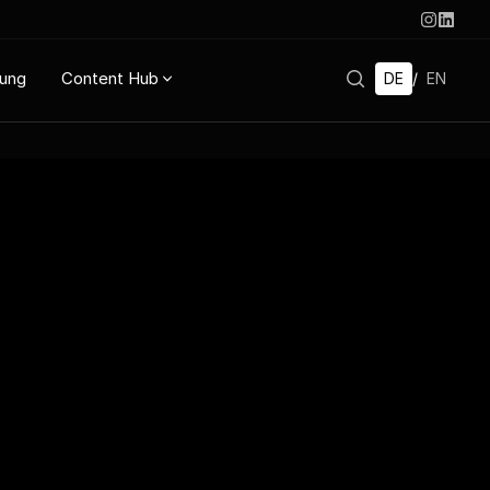
rung
Content Hub
DE
/
EN