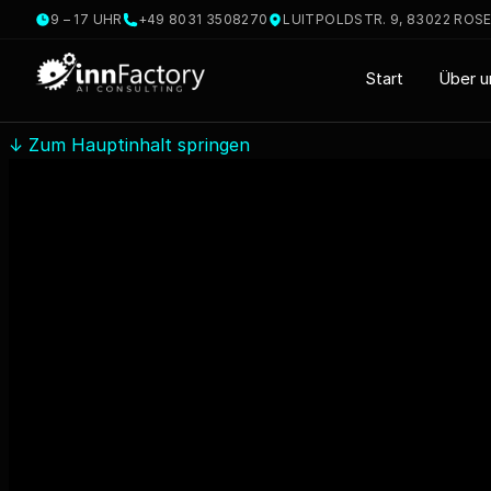
9 – 17 UHR
+49 8031 3508270
LUITPOLDSTR. 9, 83022 ROS
Start
Über u
↓
Zum Hauptinhalt springen