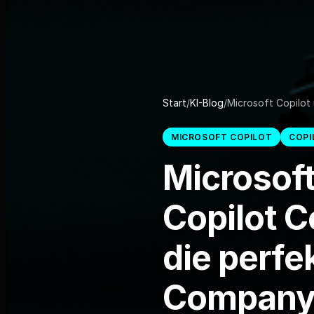
Start
/
KI-Blog
/
Microsoft Copilot 
MICROSOFT COPILOT
COP
Microsoft
Copilot 
die perfe
Compan