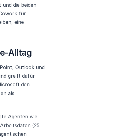
t und die beiden
 Cowork für
iben, eine
ce-Alltag
rPoint, Outlook und
nd greift dafür
icrosoft den
ßen als
igte Agenten wie
 Arbeitsdaten (25
 agentischen