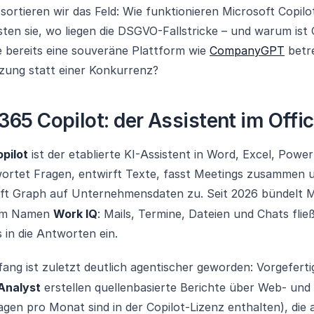
 sortieren wir das Feld: Wie funktionieren Microsoft Copilo
ten sie, wo liegen die DSGVO-Fallstricke – und warum ist
 bereits eine souveräne Plattform wie
CompanyGPT
betre
ung statt einer Konkurrenz?
365 Copilot: der Assistent im Offi
pilot
ist der etablierte KI-Assistent in Word, Excel, Powe
ortet Fragen, entwirft Texte, fasst Meetings zusammen u
ft Graph auf Unternehmensdaten zu. Seit 2026 bündelt M
dem Namen
Work IQ
: Mails, Termine, Dateien und Chats flie
 in die Antworten ein.
ang ist zuletzt deutlich agentischer geworden: Vorgefert
Analyst
erstellen quellenbasierte Berichte über Web- und
gen pro Monat sind in der Copilot-Lizenz enthalten), die