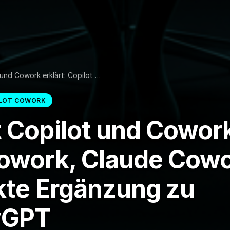
und Cowork erklärt: Copilot …
ILOT COWORK
 Copilot und Cowork
Cowork, Claude Cowo
kte Ergänzung zu
yGPT