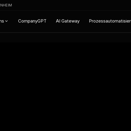
ENHEIM
CompanyGPT
AI Gateway
Prozessautomatisie
ns