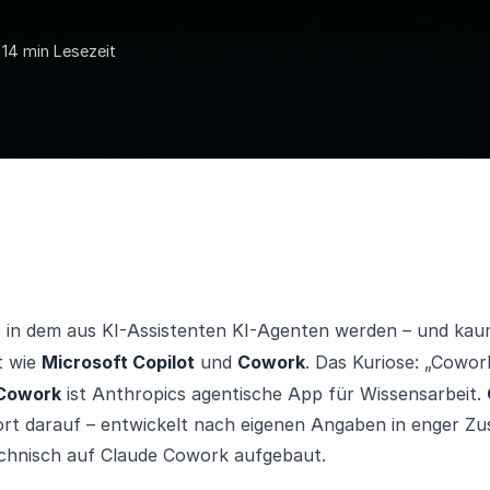
|
14 min Lesezeit
r, in dem aus KI-Assistenten KI-Agenten werden – und kau
ft wie
Microsoft Copilot
und
Cowork
. Das Kuriose: „Cowork
Cowork
ist Anthropics agentische App für Wissensarbeit.
rt darauf – entwickelt nach eigenen Angaben in enger Z
chnisch auf Claude Cowork aufgebaut.