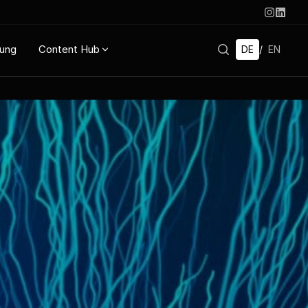
rung
Content Hub
DE
/
EN