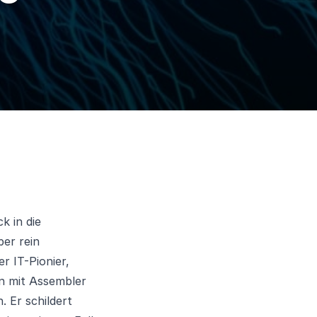
k in die
ber rein
r IT-Pionier,
en mit Assembler
 Er schildert