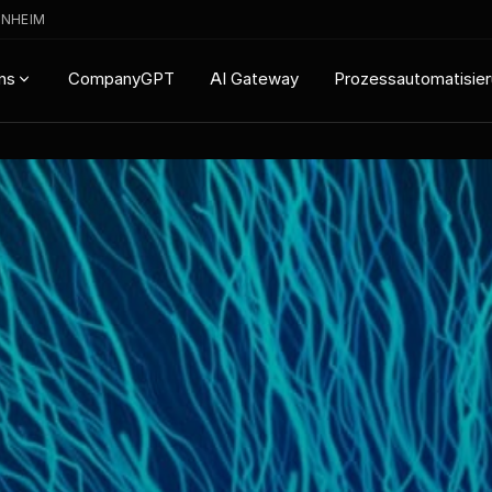
ENHEIM
CompanyGPT
AI Gateway
Prozessautomatisie
ns