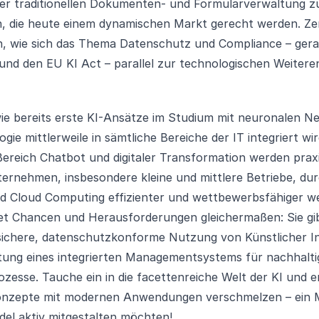
er traditionellen Dokumenten- und Formularverwaltung zu 
, die heute einem dynamischen Markt gerecht werden. Zen
h, wie sich das Thema Datenschutz und Compliance – gerad
und den EU KI Act – parallel zur technologischen Weitere
 wie bereits erste KI-Ansätze im Studium mit neuronalen 
ogie mittlerweile in sämtliche Bereiche der IT integriert wi
ereich Chatbot und digitaler Transformation werden praxi
ternehmen, insbesondere kleine und mittlere Betriebe, dur
nd Cloud Computing effizienter und wettbewerbsfähiger w
et Chancen und Herausforderungen gleichermaßen: Sie gib
 sichere, datenschutzkonforme Nutzung von Künstlicher In
tung eines integrierten Managementsystems für nachhalti
esse. Tauche ein in die facettenreiche Welt der KI und e
-Konzepte mit modernen Anwendungen verschmelzen – ein Mu
del aktiv mitgestalten möchten!