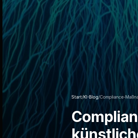
Start
/
KI-Blog
/
Compliance-Maßnahm
Complia
künstlich