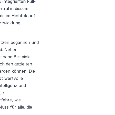
integrierten Full-
tral in diesem
e im Hinblick auf
ntwicklung
Netzen begannen und
rd. Neben
snahe Beispiele
ch den gezielten
erden können. Die
t wertvolle
telligenz und
ge
rfahre, wie
ss für alle, die