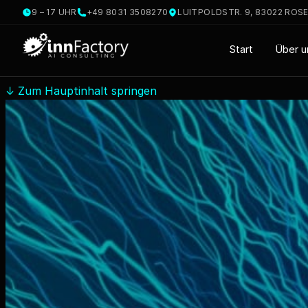
9 – 17 UHR
+49 8031 3508270
LUITPOLDSTR. 9, 83022 ROS
Start
Über u
↓
Zum Hauptinhalt springen