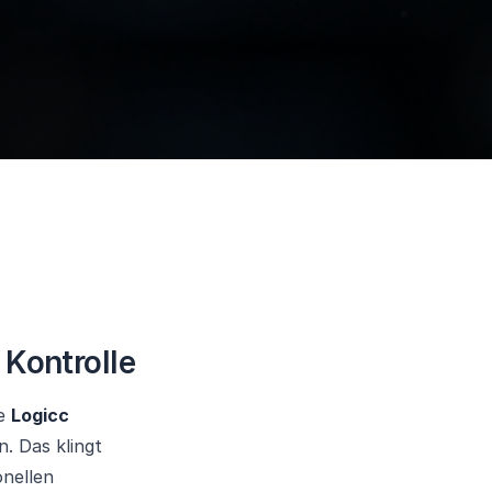
 Kontrolle
ie
Logicc
n. Das klingt
onellen