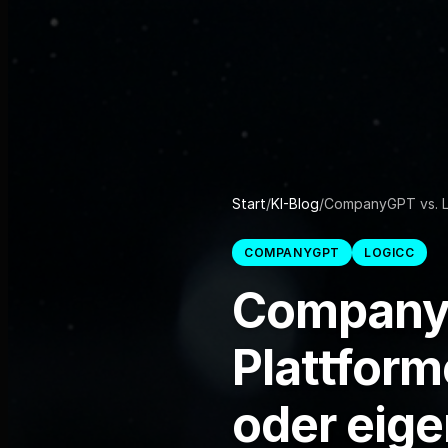
Start
/
KI-Blog
/
CompanyGPT vs. Lo
COMPANYGPT
LOGICC
CompanyG
Plattform
oder eige