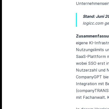
Unternehmensein
Stand: Juni 2
logicc.com ge
Zusammenfassu
eigene KI-Infrast
Nutzungslimits un
SaaS-Plattform mi
wobei SSO erst in
Nutzerzahl und N
CompanyGPT biete
Integration mit
(companyTRANSLA
mit Fachanwalt. K