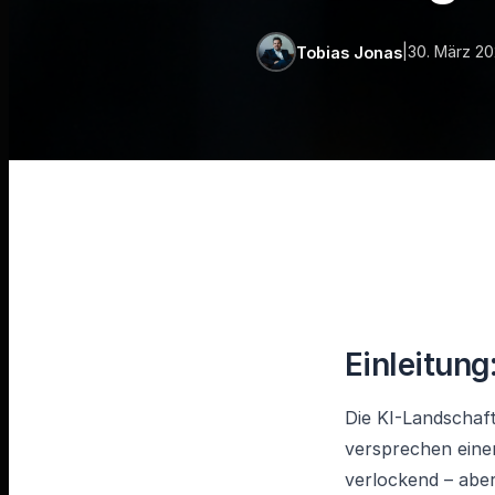
|
30. März 2
Tobias Jonas
Einleitung
Die KI-Landschaf
versprechen einen
verlockend – aber