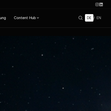
rung
Content Hub
DE
/
EN