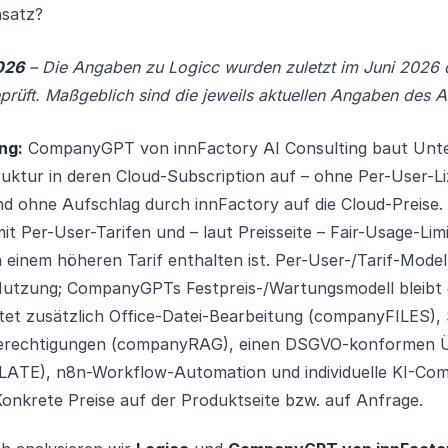
satz?
026
– Die Angaben zu Logicc wurden zuletzt im Juni 2026 d
prüft. Maßgeblich sind die jeweils aktuellen Angaben des A
ng:
CompanyGPT von innFactory AI Consulting baut Unt
ruktur in deren Cloud-Subscription auf – ohne Per-User-L
d ohne Aufschlag durch innFactory auf die Cloud-Preise. L
t Per-User-Tarifen und – laut Preisseite – Fair-Usage-Limit
 einem höheren Tarif enthalten ist. Per-User-/Tarif-Modell
utzung; CompanyGPTs Festpreis-/Wartungsmodell bleibt
t zusätzlich Office-Datei-Bearbeitung (companyFILES),
 Berechtigungen (companyRAG), einen DSGVO-konformen 
TE), n8n-Workflow-Automation und individuelle KI-Com
onkrete Preise auf der Produktseite bzw. auf Anfrage.