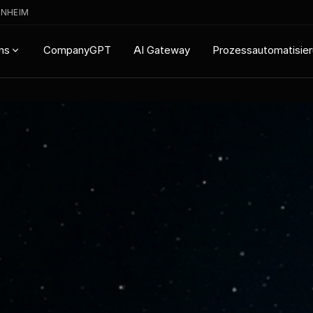
ENHEIM
CompanyGPT
AI Gateway
Prozessautomatisie
ns