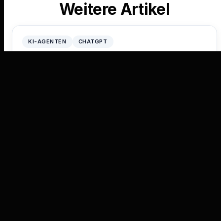
Weitere Artikel
KI-AGENTEN
CHATGPT
KI Agenten erobern 2025 – Aber was ist
überhaupt ein …
01.01.2025
ALEPH ALPHA
AZURE
Was ist ChatGPT? Eine umfassende Erklärung
der KI von OpenAI
08.07.2024
AI ACT
CHATGPT