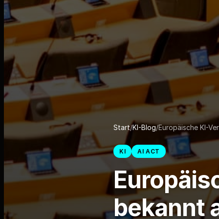
Start
/
KI-Blog
/
Europäische KI-Ve
KI
AI ACT
Europäis
bekannt a