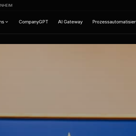
ENHEIM
CompanyGPT
AI Gateway
Prozessautomatisie
ns