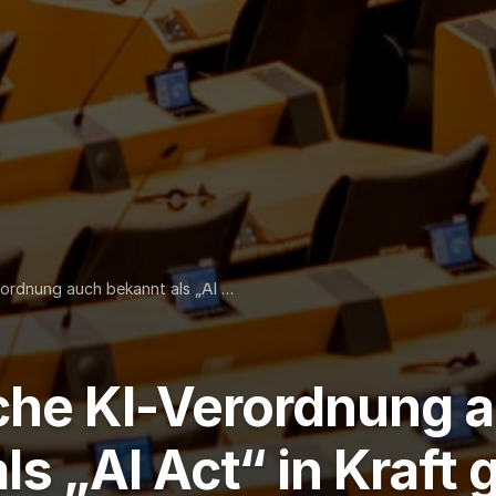
rordnung auch bekannt als „AI …
che KI-Verordnung 
ls „AI Act“ in Kraft 