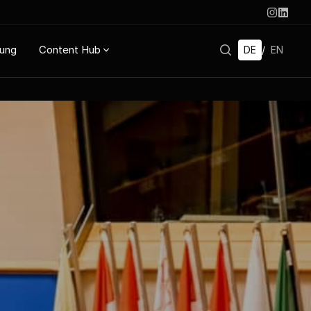
rung
Content Hub
DE
/
EN