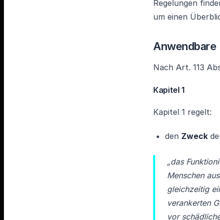
Regelungen finde
um einen Überbli
Anwendbare R
Nach Art. 113 Abs.
Kapitel 1
Kapitel 1 regelt:
den
Zweck
der
„das Funktion
Menschen ausg
gleichzeitig e
verankerten G
vor schädlich