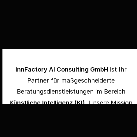
innFactory AI Consulting GmbH
ist Ihr
Partner für maßgeschneiderte
Beratungsdienstleistungen im Bereich
Künstliche Intelligenz (KI)
. Unsere Mission
ist es, Unternehmen bei der Nutzung von
KI zu unterstützen und dabei höchste
rechtliche
und
ethische Standards
zu